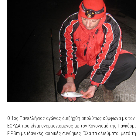
Ο 1ος Πανελλήνιος αγώνας διεξήχθη απολύτως σύμφωνα με τον 
ΕΟΥΔΑ που είναι εναρμονισμένος με τον Κανονισμό της Παγκόσμ
FIPSm με ιδανικές καιρικές συνθήκες. Όλα τα αλιεύματα μετά 