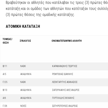
Βραβεύτηκαν οι αθλητές που κατέλαβαν τις τρεις (3) πρώτες θέ
κατάταξη και οι ομάδες των αθλητών που κατέταξαν τους συλλόγ
(3) πρώτες θέσεις της ομαδικής κατάταξης.
ATOMIKH KATATAΞΗ
ΤΟΜΕΑΣ/
ΣΥΛΛΟΓΟΣ
ΟΝΟΜΑΤΕΠΩΝΥΜΟ ΑΘΛΗΤΗ
ΘΕΣΗ
Β/11
ΝΑΟΚ
ΚΑΡΑΜΑΝΩΛΗΣ ΓΕΩΡΓΙΟΣ
Α/5
ΑΚΑΔΗΜΙΑ
ΡΟΜΠΟΛΑΣ ΙΩΑΝΝΗΣ
Γ/25
ΝΑΟΚ
ΛΕΟΝΤΑΡΙΤΗΣ ΑΘΑΝΑΣΙΟΣ
Β/13
ΑΚΑΔΗΜΙΑ
ΣΑΠΟΥΝΑΚΗΣ ΑΛΕΞΑΝΔΡΟΣ
Α/6
ΑΚΑΔΗΜΙΑ
ΠΙΡΠΙΛΙΔΗΣ ΜΙΧΑΛΗΣ
Γ/26
ΝΟΙΕΣ
ΣΩΤΗΡΟΠΟΥΛΟΣ ΑΝΔΡΕΑΣ