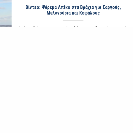
Βίντεο: Ψάρεμα Απίκο στα Βράχια για Σαργούς,
Μελανούρια και Κεφάλους
Δείτε εδώ την κατασκευή μαλάγρας με βρεγμένα ψωμιά.
Την επιλογή της ψαρεύτρας μας ώστε να βαστά αφρουδιά
από τον καιρό, τη βυθομέτρηση, το συνεχές μαλάγρωμα
και το ψάρεμα
VIDEO
Βίντεο: Shore Eging – Ψάρεμα Καλαμαριών το
Σούρουπο
Η καλύτερη ώρα για το ψάρεμα των καλαμαριών από την
ακτή είναι την ώρα που σουρουπώνει μέχρι και μια ώρα
αφού βραδιάσει. Εδώ οι φίλοι μας γνωρίζουν την καλή ώρα
και φροντί