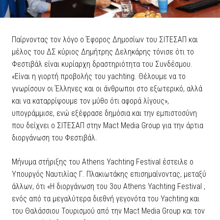
Παίρνοντας τον λόγο ο Έφορος Δημοσίων του ΣΙΤΕΣΑΠ και
μέλος του ΔΣ κύριος Δημήτρης Δεληκάρης τόνισε ότι το
Φεστιβάλ είναι κυρίαρχη δραστηριότητα του Συνδέσμου.
«Είναι η γιορτή προβολής του yachting. Θέλουμε να το
γνωρίσουν οι Έλληνες και οι άνθρωποι στο εξωτερικό, αλλά
και να καταρρίψουμε τον μύθο ότι αφορά λίγους»,
υπογράμμισε, ενώ εξέφρασε δημόσια και την εμπιστοσύνη
που δείχνει ο ΣΙΤΕΣΑΠ στην Mact Media Group για την άρτια
διοργάνωση του Φεστιβάλ.
Μήνυμα στήριξης του Athens Yachting Festival έστειλε ο
Υπουργός Ναυτιλίας Γ. Πλακιωτάκης επισημαίνοντας, μεταξύ
άλλων, ότι «Η διοργάνωση του 3ου Athens Yachting Festival ,
ενός από τα μεγαλύτερα διεθνή γεγονότα του Yachting και
του Θαλάσσιου Τουρισμού από την Μact Media Group και τον