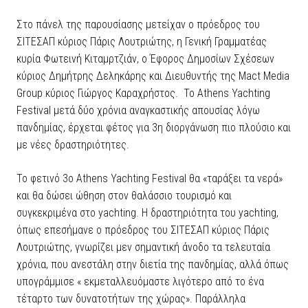
Στο πάνελ της παρουσίασης μετείχαν ο πρόεδρος του
ΣΙΤΕΣΑΠ κύριος Πάρις Λουτριώτης, η Γενική Γραμματέας
κυρία Φωτεινή Κιταμρτζιάν, ο Έφορος Δημοσίων Σχέσεων
κύριος Δημήτρης Δεληκάρης και Διευθυντής της Mact Media
Group κύριος Γιώργος Καραχρήστος. Το Athens Yachting
Festival μετά δύο χρόνια αναγκαστικής απουσίας λόγω
πανδημίας, έρχεται φέτος για 3η διοργάνωση πιο πλούσιο και
με νέες δραστηριότητες.
Το φετινό 3ο Athens Yachting Festival θα «ταράξει τα νερά»
και θα δώσει ώθηση στον θαλάσσιο τουρισμό και
συγκεκριμένα στο yachting. Η δραστηριότητα του yachting,
όπως επεσήμανε ο πρόεδρος του ΣΙΤΕΣΑΠ κύριος Πάρις
Λουτριώτης, γνωρίζει μεν σημαντική άνοδο τα τελευταία
χρόνια, που ανεστάλη στην διετία της πανδημίας, αλλά όπως
υπογράμμισε « εκμεταλλευόμαστε λιγότερο από το ένα
τέταρτο των δυνατοτήτων της χώρας». Παράλληλα