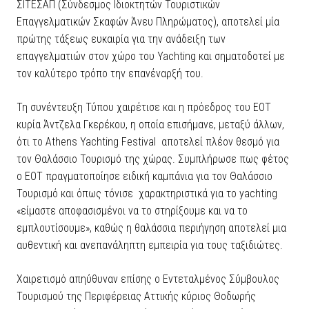
ΣΙΤΕΣΑΠ (Σύνδεσμος Ιδιοκτητών Τουριστικών
Επαγγελματικών Σκαφών Άνευ Πληρώματος), αποτελεί μία
πρώτης τάξεως ευκαιρία για την ανάδειξη των
επαγγελματιών στον χώρο του Yachting και σηματοδοτεί με
τον καλύτερο τρόπο την επανέναρξή του.
Τη συνέντευξη Τύπου χαιρέτισε και η πρόεδρος του ΕΟΤ
κυρία Άντζελα Γκερέκου, η οποία επισήμανε, μεταξύ άλλων,
ότι το Athens Yachting Festival αποτελεί πλέον θεσμό για
τον Θαλάσσιο Τουρισμό της χώρας. Συμπλήρωσε πως φέτος
ο ΕΟΤ πραγματοποίησε ειδική καμπάνια για τον Θαλάσσιο
Τουρισμό και όπως τόνισε χαρακτηριστικά για το yachting
«είμαστε αποφασισμένοι να το στηρίξουμε και να το
εμπλουτίσουμε», καθώς η θαλάσσια περιήγηση αποτελεί μια
αυθεντική και ανεπανάληπτη εμπειρία για τους ταξιδιώτες.
Χαιρετισμό απηύθυναν επίσης ο Εντεταλμένος Σύμβουλος
Τουρισμού της Περιφέρειας Αττικής κύριος Θοδωρής