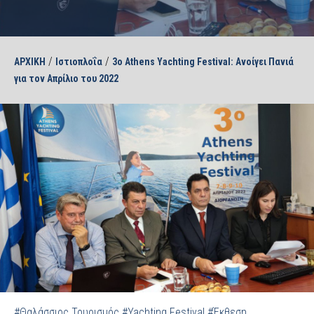
/
/
ΑΡΧΙΚΗ
Ιστιοπλοΐα
3ο Athens Yachting Festival: Ανοίγει Πανιά
για τον Απρίλιο του 2022
#Θαλάσσιος Τουρισμός
#Yachting Festival
#Έκθεση