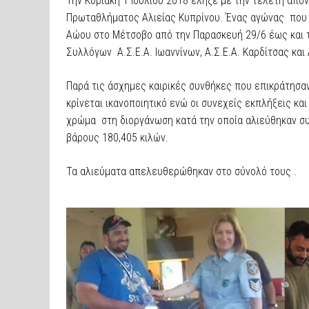
Την Κυριακή 1 Ιουλίου 2018 έληξε με την τελετή απ
Πρωταθλήματος Αλιείας Κυπρίνου. Ένας αγώνας που 
Αώου στο Μέτσοβο από την Παρασκευή 29/6 έως και 
Συλλόγων Α.Σ.Ε.Α. Ιωαννίνων, Α.Σ.Ε.Α. Καρδίτσας και 
Παρά τις άσχημες καιρικές συνθήκες που επικράτησα
κρίνεται ικανοποιητικό ενώ οι συνεχείς εκπλήξεις κα
χρώμα στη διοργάνωση κατά την οποία αλιεύθηκαν συν
βάρους 180,405 κιλών.
Τα αλιεύματα απελευθερώθηκαν στο σύνολό τους .