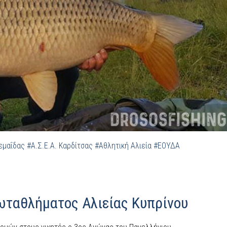
εμαΐδας
#Α.Σ.Ε.Α. Καρδίτσας
#Αθλητική Αλιεία
#ΕΟΥΔΑ
ωταθλήματος Αλιείας Κυπρίνου