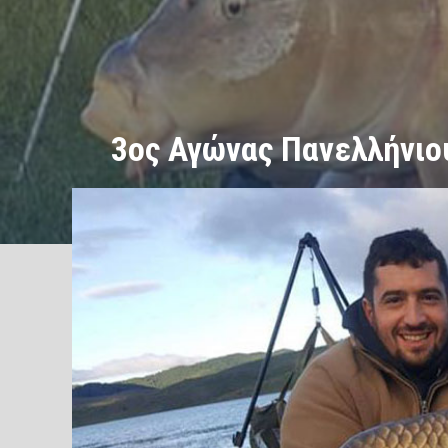
3ος Αγώνας Πανελλήνιο
/
/
ΑΡΧΙΚΗ
ΓΛΥΚΑ ΝΕΡΑ
3ος Αγώνας Πανελλήνιου Πρωταθ