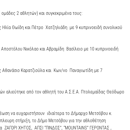
( ομάδες 2 αθλητών) και συγκεκριμένα τους:
ς Ηλία Θωίδη και Πέτρο Χατζηλιάδη με 9 κυπρινοειδή συνολικού
 Αποστόλου Νικόλαο και Αβραμίδη Βασίλειο με 10 κυπρινοειδή
ς Αθανάσιο Καρατζιούλα και Κων/νο Παναγιωτίδη με 7
ών αλιεύτηκε από τον αθλητή του Α.Σ.Ε.Α. Πτολεμαΐδας Θεόδωρο
χρέωση να ευχαριστήσουν ιδιαίτερα το Δήμαρχο Μετσόβου κ.
ύπλευρη στήριξη, το Δήμο Μετσόβου για την αθλοθέτηση
να ΖΑΓΟΡΙ ΧΗΤΟΣ, ΑΠΣΙ “ΠΙΝΔΟΣ”, “MOUNTAINS” ΓΕΡΟΝΤΑΣ ,