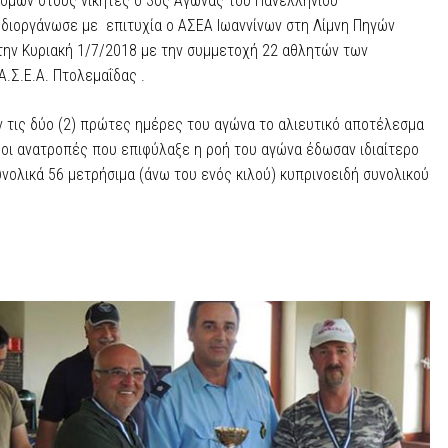
ονομών στους νικητές ο 3ος Αγώνας του Πανελλήνιου
διοργάνωσε με επιτυχία ο ΑΣΕΑ Ιωαννίνων στη Λίμνη Πηγών
την Κυριακή 1/7/2018 με την συμμετοχή 22 αθλητών των
Α.Σ.Ε.Α. Πτολεμαΐδας .
ν τις δύο (2) πρώτες ημέρες του αγώνα το αλιευτικό αποτέλεσμα
ι οι ανατροπές που επιφύλαξε η ροή του αγώνα έδωσαν ιδιαίτερο
ολικά 56 μετρήσιμα (άνω του ενός κιλού) κυπρινοειδή συνολικού