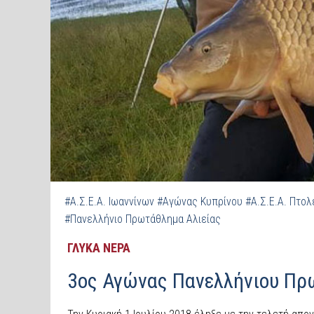
#Α.Σ.Ε.Α. Ιωαννίνων
#Αγώνας Κυπρίνου
#Α.Σ.Ε.Α. Πτολ
#Πανελλήνιο Πρωτάθλημα Αλιείας
ΓΛΥΚΑ ΝΕΡΑ
3ος Αγώνας Πανελλήνιου Πρ