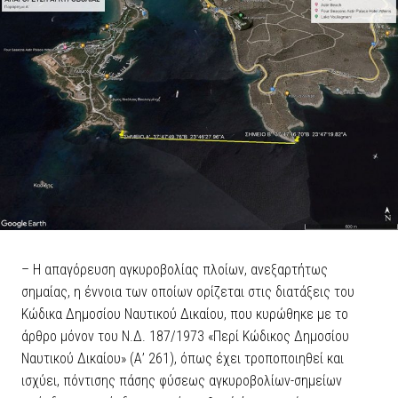
– Η απαγόρευση αγκυροβολίας πλοίων, ανεξαρτήτως
σημαίας, η έννοια των οποίων ορίζεται στις διατάξεις του
Κώδικα Δημοσίου Ναυτικού Δικαίου, που κυρώθηκε με το
άρθρο μόνον του Ν.Δ. 187/1973 «Περί Κώδικος Δημοσίου
Ναυτικού Δικαίου» (Α’ 261), όπως έχει τροποποιηθεί και
ισχύει, πόντισης πάσης φύσεως αγκυροβολίων-σημείων