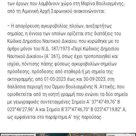
των έργων που λαμβάνουν χώρα στη Μαρίνα Βουλιαγμένης,
από τη Λιμενική Αρχή Σαρωνικού ανακοινώνονται:
– Η απαγόρευση αγκυροβολίας πλοίων, ανεξαρτήτως
σημαίας, η έννοια των οποίων ορίζεται στις διατάξεις του
Κώδικα Δημοσίου Ναυτικού Δικαίου, που κυρώθηκε με το
άρθρο μόνον του Ν.Δ. 187/1973 «Περί Κώδικος Δημοσίου
Ναυτικού Δικαίου» (Α΄ 261), όπως έχει τροποποιηθεί και
ισχύει, πόντισης πάσης φύσεως αγκυροβολίων-σημείων
πρόσδεσης, πρόσδεσης από σταθερά ή μη σημεία της
ακτογραμμής, από 01-05-2023 έως και 30-09-2023, στη
θαλάσσια περιοχή του Όρμου Βουλιαγμένης Ν. Αττικής, που
οριοθετείται από τη νοητή γραμμή που ενώνει τα δύο σημεία
με γεωγραφικές συντεταγμένες Σημείο Α΄ 37°47’49,76″ B
023°46’27,96″ A και Σημείο Β΄37°47’46,70″ B 023°47’19,82″ A,
ως εμφαίνεται στο παράρτημα Α’ της παρούσας.