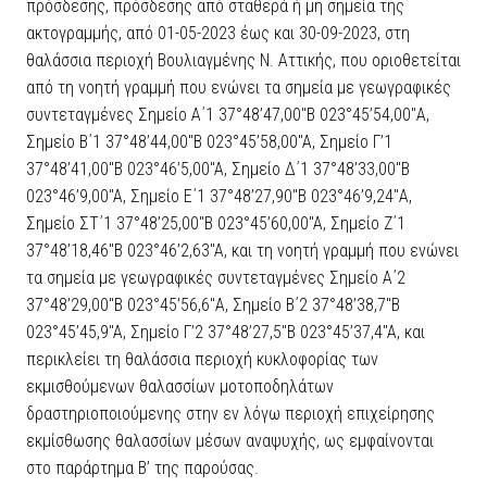
πρόσδεσης, πρόσδεσης από σταθερά ή μη σημεία της
ακτογραμμής, από 01-05-2023 έως και 30-09-2023, στη
θαλάσσια περιοχή Βουλιαγμένης Ν. Αττικής, που οριοθετείται
από τη νοητή γραμμή που ενώνει τα σημεία με γεωγραφικές
συντεταγμένες Σημείο Α΄1 37°48’47,00″B 023°45’54,00″Α,
Σημείο Β΄1 37°48’44,00″B 023°45’58,00″A, Σημείο Γ’1
37°48’41,00″B 023°46’5,00″A, Σημείο Δ΄1 37°48’33,00″B
023°46’9,00″A, Σημείο Ε΄1 37°48’27,90″B 023°46’9,24″Α,
Σημείο ΣΤ΄1 37°48’25,00″B 023°45’60,00″A, Σημείο Ζ΄1
37°48’18,46″B 023°46’2,63″A, και τη νοητή γραμμή που ενώνει
τα σημεία με γεωγραφικές συντεταγμένες Σημείο Α΄2
37°48’29,00″B 023°45’56,6″Α, Σημείο Β΄2 37°48’38,7″B
023°45’45,9″A, Σημείο Γ’2 37°48’27,5″B 023°45’37,4″A, και
περικλείει τη θαλάσσια περιοχή κυκλοφορίας των
εκμισθούμενων θαλασσίων μοτοποδηλάτων
δραστηριοποιούμενης στην εν λόγω περιοχή επιχείρησης
εκμίσθωσης θαλασσίων μέσων αναψυχής, ως εμφαίνονται
στο παράρτημα Β’ της παρούσας.