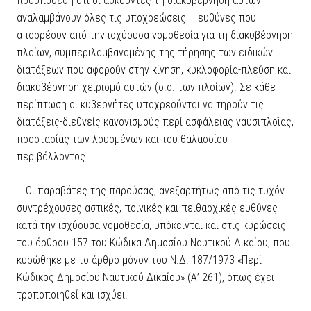
προϋπόθεση ότι οι ασκούντες τη διακυβέρνηση αυτών
αναλαμβάνουν όλες τις υποχρεώσεις – ευθύνες που
απορρέουν από την ισχύουσα νομοθεσία για τη διακυβέρνηση
πλοίων, συμπεριλαμβανομένης της τήρησης των ειδικών
διατάξεων που αφορούν στην κίνηση, κυκλοφορία-πλεύση και
διακυβέρνηση-χειρισμό αυτών (σ.σ. των πλοίων). Σε κάθε
περίπτωση οι κυβερνήτες υποχρεούνται να τηρούν τις
διατάξεις-διεθνείς κανονισμούς περί ασφάλειας ναυσιπλοΐας,
προστασίας των λουομένων και του θαλασσίου
περιβάλλοντος.
– Οι παραβάτες της παρούσας, ανεξαρτήτως από τις τυχόν
συντρέχουσες αστικές, ποινικές και πειθαρχικές ευθύνες
κατά την ισχύουσα νομοθεσία, υπόκεινται και στις κυρώσεις
του άρθρου 157 του Κώδικα Δημοσίου Ναυτικού Δικαίου, που
κυρώθηκε με το άρθρο μόνον του Ν.Δ. 187/1973 «Περί
Κώδικος Δημοσίου Ναυτικού Δικαίου» (Α’ 261), όπως έχει
τροποποιηθεί και ισχύει.