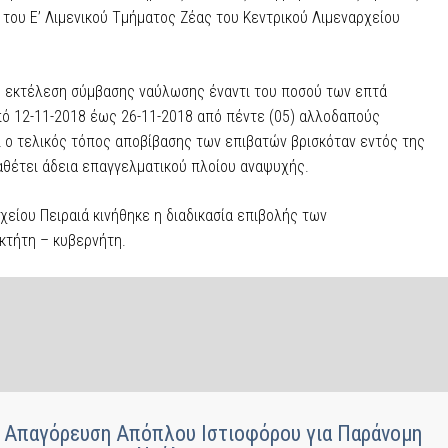
του Ε’ Λιμενικού Τμήματος Ζέας του Κεντρικού Λιμεναρχείου
 η εκτέλεση σύμβασης ναύλωσης έναντι του ποσού των επτά
από 12-11-2018 έως 26-11-2018 από πέντε (05) αλλοδαπούς
ι ο τελικός τόπος αποβίβασης των επιβατών βρισκόταν εντός της
ιαθέτει άδεια επαγγελματικού πλοίου αναψυχής.
χείου Πειραιά κινήθηκε η διαδικασία επιβολής των
κτήτη – κυβερνήτη.
: Απαγόρευση Απόπλου Ιστιοφόρου για Παράνομη