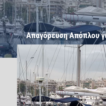
Απαγόρευση Απόπλου γι
/
/
ΑΡΧΙΚΗ
Ειδήσεις
Απαγόρευση Απόπλου για Παράνομη