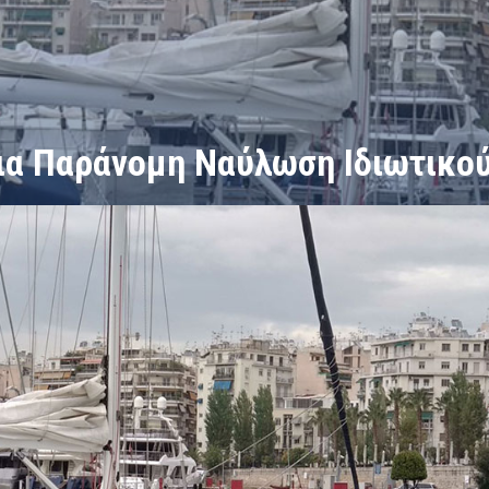
α Παράνομη Ναύλωση Ιδιωτικού
 Ναύλωση Ιδιωτικού Σκάφους στη Ζέα