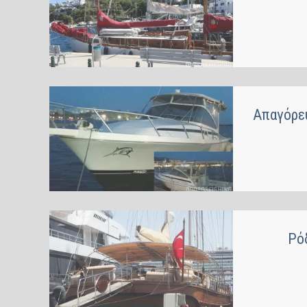
Απαγόρε
Ρό