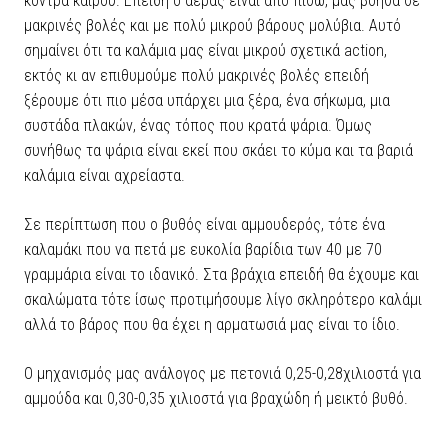
κόντρα καιρού. Επειδή ο αέρας είναι από πίσω, μας βοηθά σε
μακρινές βολές και με πολύ μικρού βάρους μολύβια. Αυτό
σημαίνει ότι τα καλάμια μας είναι μικρού σχετικά action,
εκτός κι αν επιθυμούμε πολύ μακρινές βολές επειδή
ξέρουμε ότι πιο μέσα υπάρχει μια ξέρα, ένα σήκωμα, μια
συστάδα πλακών, ένας τόπος που κρατά ψάρια. Όμως
συνήθως τα ψάρια είναι εκεί που σκάει το κύμα και τα βαριά
καλάμια είναι αχρείαστα.
Σε περίπτωση που ο βυθός είναι αμμουδερός, τότε ένα
καλαμάκι που να πετά με ευκολία βαρίδια των 40 με 70
γραμμάρια είναι το ιδανικό. Στα βράχια επειδή θα έχουμε και
σκαλώματα τότε ίσως προτιμήσουμε λίγο σκληρότερο καλάμι
αλλά το βάρος που θα έχει η αρματωσιά μας είναι το ίδιο.
Ο μηχανισμός μας ανάλογος με πετονιά 0,25-0,28χιλιοστά για
αμμούδα και 0,30-0,35 χιλιοστά για βραχώδη ή μεικτό βυθό.