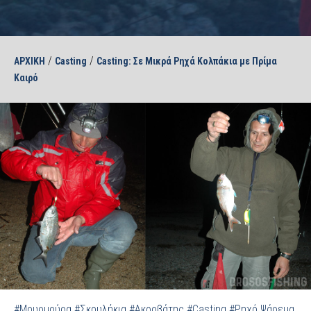
/
/
ΑΡΧΙΚΗ
Casting
Casting: Σε Μικρά Ρηχά Κολπάκια με Πρίμα
Καιρό
#Μουρμούρα
#Σκουλήκια
#Ακροβάτης
#Casting
#Ρηχό Ψάρεμα