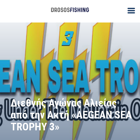
Διεθνής Αγώνας Αλιείας
από την Ακτή «AEGEAN SEA
TROPHY 3»