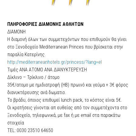
ΠΛΗΡΟΦΟΡΙΕΣ ΔΙΑΜΟΝΗΣ ΑΘΛΗΤΩΝ
ΔΙΑΜΟΝΗ
Η διαμονή όλων των συμμετεχόντων που επιθυμούν θα γίνει
στο Ξενοδοχείο Mediterranean Princes που βρίσκεται στην
παραλία Κατερίνης.
http://mediterraneanhotels.gr/princess/?lang=el
Τιμές ΑΝΑ ΑΤΟΜΟ ΑΝΑ ΔΙΑΝΥΚΤΕΡΕΥΣΗ
Δίκλινο – Τρίκλινο / άτομο
35€/ατομο με ημιδιατροφή (HB) πρωινό και γεύμα + 3€ φόρος
διανυκτέρευσης ανά δωματιο.
Το βράδυ, όποιος επιθυμεί lunch pack, το κόστος είναι 5€.
Οι κρατήσεις γίνονται απ ευθείας από τον συμμετέχοντα στο
Ξενοδοχείο, τηλεφωνικά, με fax ή με email στα παρακάτω
στοιχεία
TEL: 0030 23510 64650