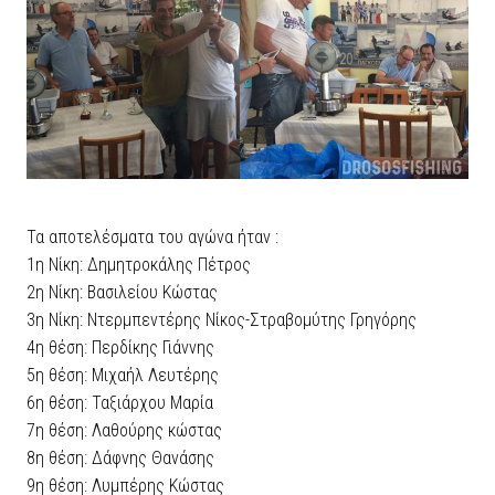
Τα αποτελέσματα του αγώνα ήταν :
1η Νίκη: Δημητροκάλης Πέτρος
2η Νίκη: Βασιλείου Κώστας
3η Νίκη: Ντερμπεντέρης Νίκος-Στραβομύτης Γρηγόρης
4η θέση: Περδίκης Γιάννης
5η θέση: Μιχαήλ Λευτέρης
6η θέση: Ταξιάρχου Μαρία
7η θέση: Λαθούρης κώστας
8η θέση: Δάφνης Θανάσης
9η θέση: Λυμπέρης Κώστας