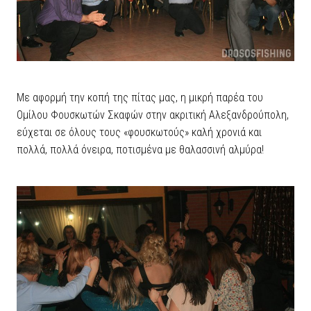
Με αφορμή την κοπή της πίτας μας, η μικρή παρέα του
Ομίλου Φουσκωτών Σκαφών στην ακριτική Αλεξανδρούπολη,
εύχεται σε όλους τους «φουσκωτούς» καλή χρονιά και
πολλά, πολλά όνειρα, ποτισμένα με θαλασσινή αλμύρα!