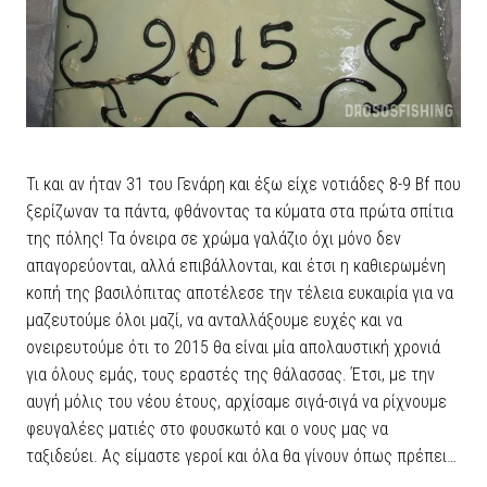
Τι και αν ήταν 31 του Γενάρη και έξω είχε νοτιάδες 8-9 Bf που
ξερίζωναν τα πάντα, φθάνοντας τα κύματα στα πρώτα σπίτια
της πόλης! Τα όνειρα σε χρώμα γαλάζιο όχι μόνο δεν
απαγορεύονται, αλλά επιβάλλονται, και έτσι η καθιερωμένη
κοπή της βασιλόπιτας αποτέλεσε την τέλεια ευκαιρία για να
μαζευτούμε όλοι μαζί, να ανταλλάξουμε ευχές και να
ονειρευτούμε ότι το 2015 θα είναι μία απολαυστική χρονιά
για όλους εμάς, τους εραστές της θάλασσας. Έτσι, με την
αυγή μόλις του νέου έτους, αρχίσαμε σιγά-σιγά να ρίχνουμε
φευγαλέες ματιές στο φουσκωτό και ο νους μας να
ταξιδεύει. Ας είμαστε γεροί και όλα θα γίνουν όπως πρέπει…