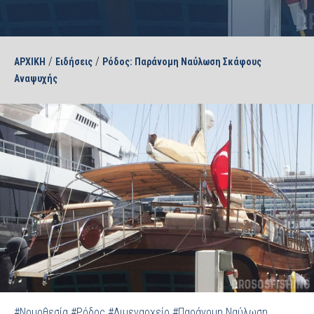
/
/
ΑΡΧΙΚΗ
Ειδήσεις
Ρόδος: Παράνομη Ναύλωση Σκάφους
Αναψυχής
#Νομοθεσία
#Ρόδος
#Λιμεναρχείο
#Παράνομη Ναύλωση