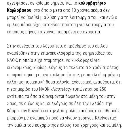
έχει φτάσει σε κρίσιμο σημείο, και το
κολυμβητήριο
Καρλοβάσου
, στο όποιο μετά από 10 χρόνια ακόμα δεν
μπορεί να βρεθεί μια λύση για τη λειτουργία του, και ενώ ο
όμιλος πέρσι είχε καταθέσει πρόταση για λειτουργία του
κάποιους μήνες το χρόνο, παραμένει σε αχρηστία.
Στην συνέχεια του λόγου του, ο πρόεδρος του ομίλου
αναφέρθηκε στην επανακυκλοφορία της εφημερίδας του
ΝΑΟΚ, η οποία είχε σταματήσει να κυκλοφορεί για
οικονομικούς, κυρίως, λόγους τα τελευταία 2 χρόνια, φέτος
αποφασίστηκε η επανακυκλοφορία της, με πιο λιτή εμφάνιση
αλλά πιο περιεκτική θεματολογία. Ενδεικτικά, αναφέρεται ότι
η εφημερίδα του ΝΑΟΚ «
Ναυτίλος
» τυπώνεται σε 250
αντίτυπα τα όποια διανέμονται δωρεάν στα μέλη του στην
Σάμο, σε ομίλους και συλλόγους σε όλη την Ελλάδα, την
Κύπρο, τον Καναδά και την Αυστραλία, και όσοι το επιθυμούν
μπορούν με ένα μικρό ποσό να γίνουν χορηγοί. Κλείνοντας
την ομιλία του ευχαρίστησε όλους του χορηγούς και τα μέλη.