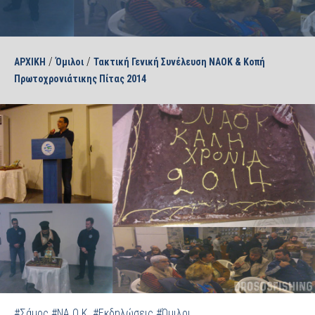
/
/
ΑΡΧΙΚΗ
Όμιλοι
Τακτική Γενική Συνέλευση ΝΑΟΚ & Κοπή
Πρωτοχρονιάτικης Πίτας 2014
#Σάμος
#ΝΑ.Ο.Κ.
#Εκδηλώσεις
#Όμιλοι