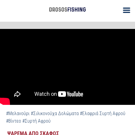
/
/
ΑΡΧΙΚΗ
Ψάρεμα από Σκάφος
Βίντεο: Μελανούρια με Ελαφριά
Συρτή Αφρού - Μέρος 1ο
#Μελανούρι
#Σιλικονούχα Δολώματα
#Ελαφριά Συρτή Αφρού
#Βίντεο
#Συρτή Αφρού
ΨΑΡΕΜΑ ΑΠΟ ΣΚΑΦΟΣ