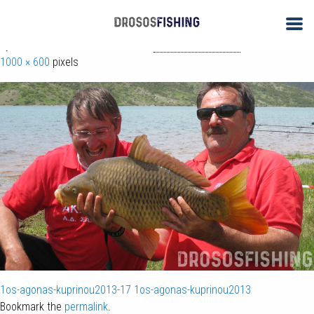
← 1ος Πανελλήνιος Αγώνας Αλιείας Κυπρίνου 2013
1os-agonas-kuprinou2013-11
By
ΑΝΤΩΝΗΣ ΔΡΟΣΟΣ
| Published
November 27, 2017
| Full size is
1000 × 600
pixels
1os-agonas-kuprinou2013-17
1os-agonas-kuprinou2013
Bookmark the
permalink
.