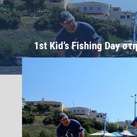
1st Kid’s Fishing Day σ
/
/
ΑΡΧΙΚΗ
Εκδηλώσεις
1st Kid's Fishing Day στη Βόρει