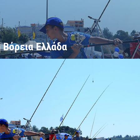
τη Βόρεια Ελλάδα
α Ελλάδα