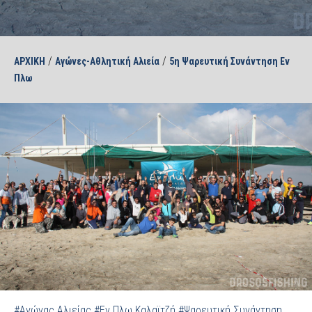
/
/
ΑΡΧΙΚΗ
Αγώνες-Αθλητική Αλιεία
5η Ψαρευτική Συνάντηση Εν
Πλω
#Αγώνας Αλιείας
#Εν Πλω Καλαϊτζή
#Ψαρευτική Συνάντηση