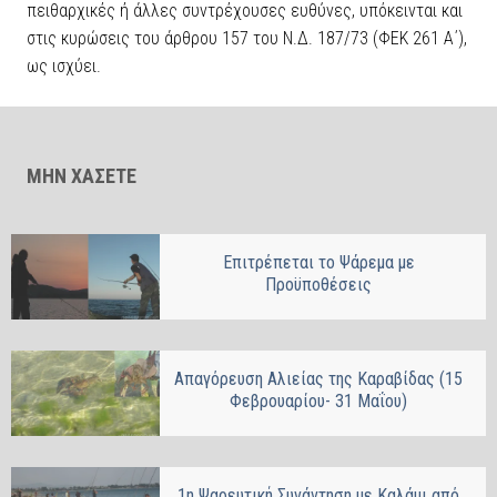
πειθαρχικές ή άλλες συντρέχουσες ευθύνες, υπόκεινται και
στις κυρώσεις του άρθρου 157 του Ν.Δ. 187/73 (ΦΕΚ 261 Α΄),
ως ισχύει.
ΜΗΝ ΧΑΣΕΤΕ
Επιτρέπεται το Ψάρεμα με
Προϋποθέσεις
Απαγόρευση Αλιείας της Καραβίδας (15
Φεβρουαρίου- 31 Μαΐου)
1η Ψαρευτική Συνάντηση με Καλάμι από