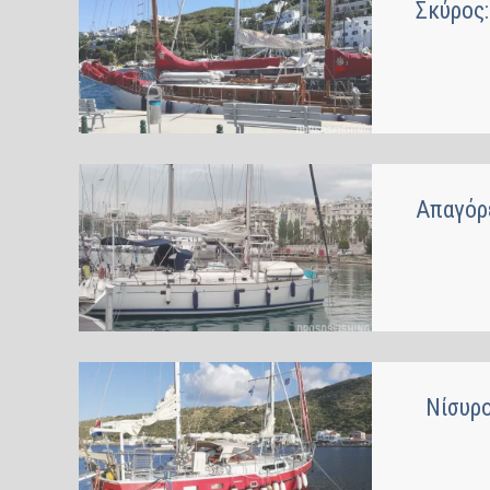
Σκύρος
Απαγόρ
Νίσυρ