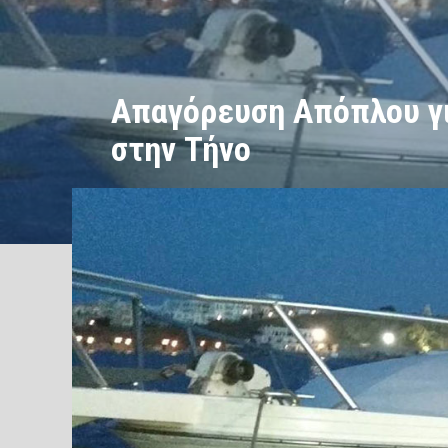
Απαγόρευση Απόπλου γ
στην Τήνο
/
/
ΑΡΧΙΚΗ
Ειδήσεις
Απαγόρευση Απόπλου για Παράνομη