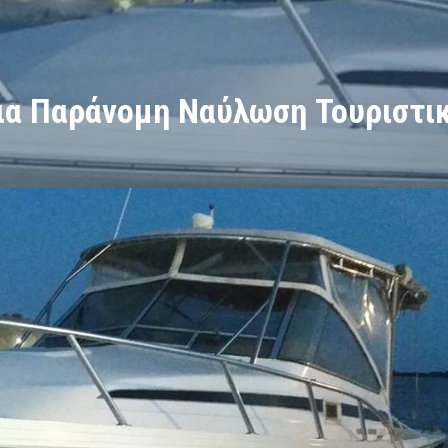
ια Παράνομη Ναύλωση Τουριστι
 Ναύλωση Τουριστικού Σκάφους Αναψυχής στην Τήνο