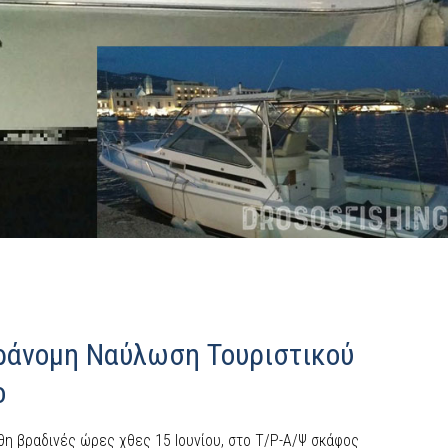
ράνομη Ναύλωση Τουριστικού
ο
 βραδινές ώρες χθες 15 Ιουνίου, στο Τ/Ρ-Α/Ψ σκάφος