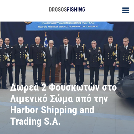
Δωρεά 2 Φουσκωτών στο
Λιμενικό Σώμα από την
Harbor Shipping and
Trading S.A.