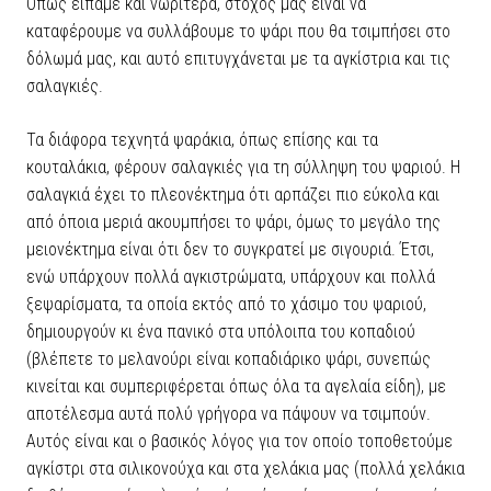
Όπως είπαμε και νωρίτερα, στόχος μας είναι να
καταφέρουμε να συλλάβουμε το ψάρι που θα τσιμπήσει στο
δόλωμά μας, και αυτό επιτυγχάνεται με τα αγκίστρια και τις
σαλαγκιές.
Τα διάφορα τεχνητά ψαράκια, όπως επίσης και τα
κουταλάκια, φέρουν σαλαγκιές για τη σύλληψη του ψαριού. Η
σαλαγκιά έχει το πλεονέκτημα ότι αρπάζει πιο εύκολα και
από όποια μεριά ακουμπήσει το ψάρι, όμως το μεγάλο της
μειονέκτημα είναι ότι δεν το συγκρατεί με σιγουριά. Έτσι,
ενώ υπάρχουν πολλά αγκιστρώματα, υπάρχουν και πολλά
ξεψαρίσματα, τα οποία εκτός από το χάσιμο του ψαριού,
δημιουργούν κι ένα πανικό στα υπόλοιπα του κοπαδιού
(βλέπετε το μελανούρι είναι κοπαδιάρικο ψάρι, συνεπώς
κινείται και συμπεριφέρεται όπως όλα τα αγελαία είδη), με
αποτέλεσμα αυτά πολύ γρήγορα να πάψουν να τσιμπούν.
Αυτός είναι και ο βασικός λόγος για τον οποίο τοποθετούμε
αγκίστρι στα σιλικονούχα και στα χελάκια μας (πολλά χελάκια