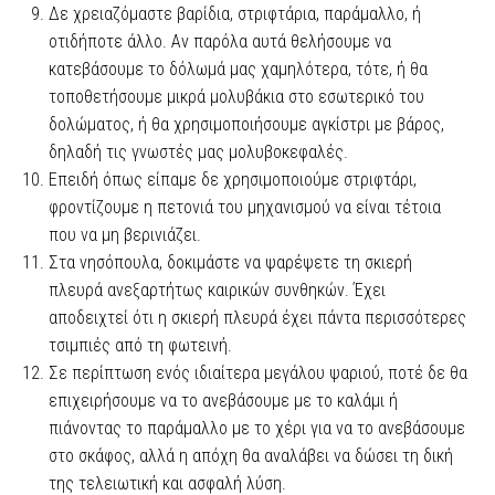
Δε χρειαζόμαστε βαρίδια, στριφτάρια, παράμαλλο, ή
οτιδήποτε άλλο. Αν παρόλα αυτά θελήσουμε να
κατεβάσουμε το δόλωμά μας χαμηλότερα, τότε, ή θα
τοποθετήσουμε μικρά μολυβάκια στο εσωτερικό του
δολώματος, ή θα χρησιμοποιήσουμε αγκίστρι με βάρος,
δηλαδή τις γνωστές μας μολυβοκεφαλές.
Επειδή όπως είπαμε δε χρησιμοποιούμε στριφτάρι,
φροντίζουμε η πετονιά του μηχανισμού να είναι τέτοια
που να μη βερινιάζει.
Στα νησόπουλα, δοκιμάστε να ψαρέψετε τη σκιερή
πλευρά ανεξαρτήτως καιρικών συνθηκών. Έχει
αποδειχτεί ότι η σκιερή πλευρά έχει πάντα περισσότερες
τσιμπιές από τη φωτεινή.
Σε περίπτωση ενός ιδιαίτερα μεγάλου ψαριού, ποτέ δε θα
επιχειρήσουμε να το ανεβάσουμε με το καλάμι ή
πιάνοντας το παράμαλλο με το χέρι για να το ανεβάσουμε
στο σκάφος, αλλά η απόχη θα αναλάβει να δώσει τη δική
της τελειωτική και ασφαλή λύση.