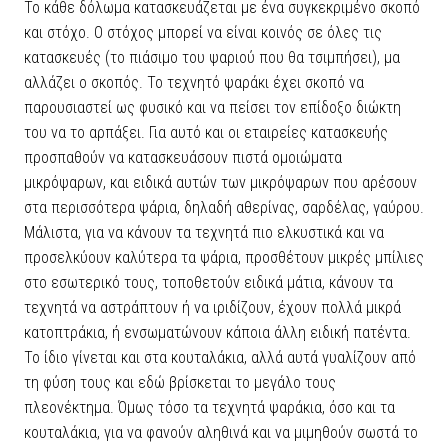
Το κάθε δόλωμα κατασκευάζεται με ένα συγκεκριμένο σκοπό
και στόχο. Ο στόχος μπορεί να είναι κοινός σε όλες τις
κατασκευές (το πιάσιμο του ψαριού που θα τσιμπήσει), μα
αλλάζει ο σκοπός. Το τεχνητό ψαράκι έχει σκοπό να
παρουσιαστεί ως φυσικό και να πείσει τον επίδοξο διώκτη
του να το αρπάξει. Για αυτό και οι εταιρείες κατασκευής
προσπαθούν να κατασκευάσουν πιστά ομοιώματα
μικρόψαρων, και ειδικά αυτών των μικρόψαρων που αρέσουν
στα περισσότερα ψάρια, δηλαδή αθερίνας, σαρδέλας, γαύρου.
Μάλιστα, για να κάνουν τα τεχνητά πιο ελκυστικά και να
προσελκύουν καλύτερα τα ψάρια, προσθέτουν μικρές μπίλιες
στο εσωτερικό τους, τοποθετούν ειδικά μάτια, κάνουν τα
τεχνητά να αστράπτουν ή να ιριδίζουν, έχουν πολλά μικρά
κατοπτράκια, ή ενσωματώνουν κάποια άλλη ειδική πατέντα.
Το ίδιο γίνεται και στα κουταλάκια, αλλά αυτά γυαλίζουν από
τη φύση τους και εδώ βρίσκεται το μεγάλο τους
πλεονέκτημα. Όμως τόσο τα τεχνητά ψαράκια, όσο και τα
κουταλάκια, για να φανούν αληθινά και να μιμηθούν σωστά το