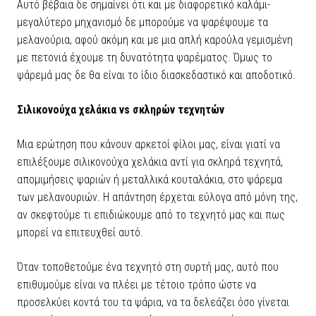
Αυτό βέβαια δε σημαίνει ότι και με διαφορετικό καλάμι-
μεγαλύτερο μηχανισμό δε μπορούμε να ψαρέψουμε τα
μελανούρια, αφού ακόμη και με μια απλή καρούλα γεμισμένη
με πετονιά έχουμε τη δυνατότητα ψαρέματος. Όμως το
ψάρεμά μας δε θα είναι το ίδιο διασκεδαστικό και αποδοτικό.
Σιλικονούχα χελάκια vs σκληρών τεχνητών
Μια ερώτηση που κάνουν αρκετοί φίλοι μας, είναι γιατί να
επιλέξουμε σιλικονούχα χελάκια αντί για σκληρά τεχνητά,
απομιμήσεις ψαριών ή μεταλλικά κουταλάκια, στο ψάρεμα
των μελανουριών. Η απάντηση έρχεται εύλογα από μόνη της,
αν σκεφτούμε τι επιδιώκουμε από το τεχνητό μας και πως
μπορεί να επιτευχθεί αυτό.
Όταν τοποθετούμε ένα τεχνητό στη συρτή μας, αυτό που
επιθυμούμε είναι να πλέει με τέτοιο τρόπο ώστε να
προσελκύει κοντά του τα ψάρια, να τα δελεάζει όσο γίνεται