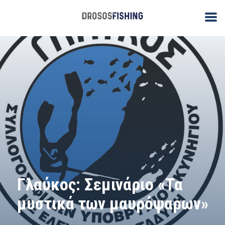
Γλαύκος: Σεμινάριο «Τα
μυστικά των μαυρόψαρων»