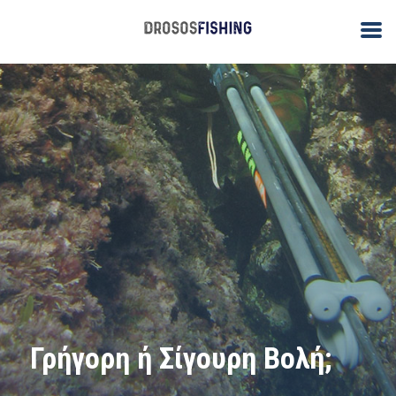
Γρήγορη ή Σίγουρη Βολή;