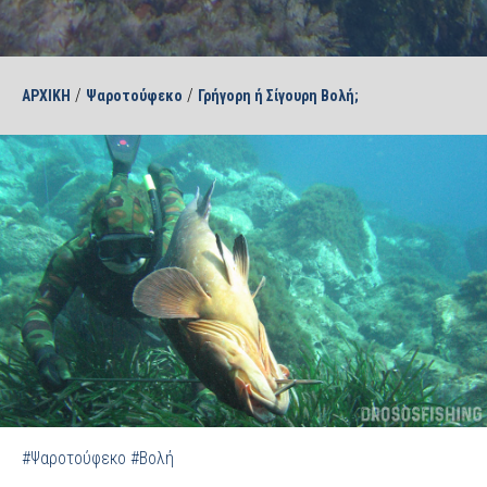
/
/
ΑΡΧΙΚΗ
Ψαροτούφεκο
Γρήγορη ή Σίγουρη Βολή;
#Ψαροτούφεκο
#Βολή