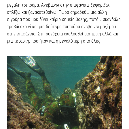
μεγάλη τσιπούρα. Ανεβαίνω στην επιφάνεια, ξεψαρίζω,
οπλίζω και ξανακατεβαίνω. Τώρα σημαδεύω μια άλλη
φιγούρα που μου δίνει καίριο σημείο βολής, πατάω σκανδάλη,
τραβώ σκοινί και μια δεύτερη τσιπούρα ανεβαίνει μαζί μου
στην επιφάνεια. Στη συνέχεια ακολουθεί μια τρίτη αλλά και
μια τέταρτη, που ήταν και η μεγαλύτερη από όλες.