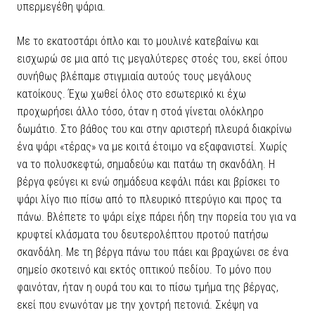
υπερμεγέθη ψάρια.
Με το εκατοστάρι όπλο και το μουλινέ κατεβαίνω και
εισχωρώ σε μια από τις μεγαλύτερες στοές του, εκεί όπου
συνήθως βλέπαμε στιγμιαία αυτούς τους μεγάλους
κατοίκους. Έχω χωθεί όλος στο εσωτερικό κι έχω
προχωρήσει άλλο τόσο, όταν η στοά γίνεται ολόκληρο
δωμάτιο. Στο βάθος του και στην αριστερή πλευρά διακρίνω
ένα ψάρι «τέρας» να με κοιτά έτοιμο να εξαφανιστεί. Χωρίς
να το πολυσκεφτώ, σημαδεύω και πατάω τη σκανδάλη. Η
βέργα φεύγει κι ενώ σημάδευα κεφάλι πάει και βρίσκει το
ψάρι λίγο πιο πίσω από το πλευρικό πτερύγιο και προς τα
πάνω. Βλέπετε το ψάρι είχε πάρει ήδη την πορεία του για να
κρυφτεί κλάσματα του δευτερολέπτου προτού πατήσω
σκανδάλη. Με τη βέργα πάνω του πάει και βραχώνει σε ένα
σημείο σκοτεινό και εκτός οπτικού πεδίου. Το μόνο που
φαινόταν, ήταν η ουρά του και το πίσω τμήμα της βέργας,
εκεί που ενωνόταν με την χοντρή πετονιά. Σκέψη να