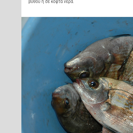
βυθού ή σε κοφτά νερά.