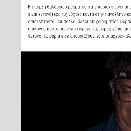
Η ύπαρξη θαλάσσιου ρεύματος στην περιοχή είναι α
είναι εντονότερο τις νύχτες κοντά στην πανσέληνο κα
επισκέπτονται και πολλοί άλλοι επιχειρηματίες ψαράδ
επιλογής προτιμούμε για ψάρεμα τις μέρες γύρω από 
έντονο, τα ψάρια είτε απουσιάζουν, είτε υπάρχουν αλ