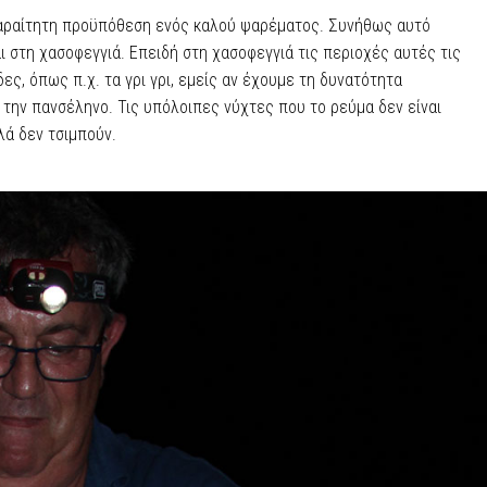
παραίτητη προϋπόθεση ενός καλού ψαρέματος. Συνήθως αυτό
ι στη χασοφεγγιά. Επειδή στη χασοφεγγιά τις περιοχές αυτές τις
ες, όπως π.χ. τα γρι γρι, εμείς αν έχουμε τη δυνατότητα
την πανσέληνο. Τις υπόλοιπες νύχτες που το ρεύμα δεν είναι
λά δεν τσιμπούν.