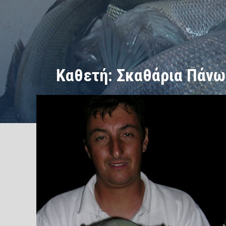
Καθετή: Σκαθάρια Πάνω
/
/
ΑΡΧΙΚΗ
Καθετή-Τσαπαρί
Καθετή: Σκαθάρια Πάνω στ