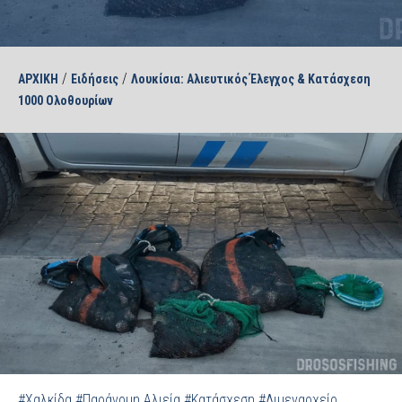
/
/
ΑΡΧΙΚΗ
Ειδήσεις
Λουκίσια: Αλιευτικός Έλεγχος & Κατάσχεση
1000 Ολοθουρίων
#Χαλκίδα
#Παράνομη Αλιεία
#Κατάσχεση
#Λιμεναρχείο