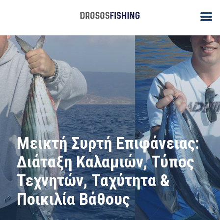
Μεικτή Συρτή Επιφάνειας:
Διάταξη Καλαμιών, Τύπος
Τεχνητών, Ταχύτητα &
Ποικιλία Βάθους