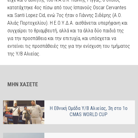
κατατάχτηκε 4ος πίσω από τους Ισπανούς Oscar Cervantes
και Santi Lopez Cid, ενώ 7ος ήταν ο Γιάννης Σιδέρης (Α.Ο.
Αλιάς Πορτοχελίου). Η Ε.Ο.Υ.Δ.Α. αισθάνεται υπερήφανη και
συγχαίρει το θριαμβευτή, αλλά και τα άλλα δύο παιδιά της
για την προσπάθεια και την επιτυχία, και υπόσχεται να
εντείνει τις προσπάθειές της για την ενίσχυση του τμήματος
της Υ/Β Αλιείας.
ΜΗΝ ΧΑΣΕΤΕ
H Εθνική Ομάδα Υ/Β Αλιείας, 3η στο 1ο
CMAS WORLD CUP