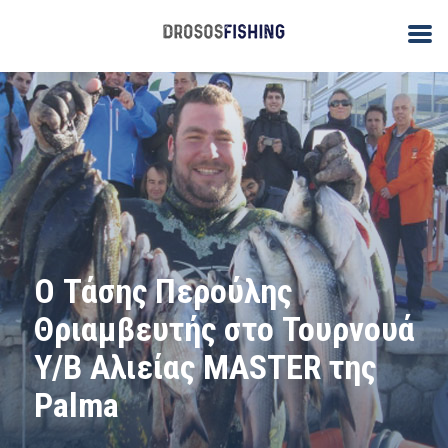
Ο Τάσης Περούλης
Θριαμβευτής στο Τουρνουά
Υ/Β Αλιείας MASTER της
Palma