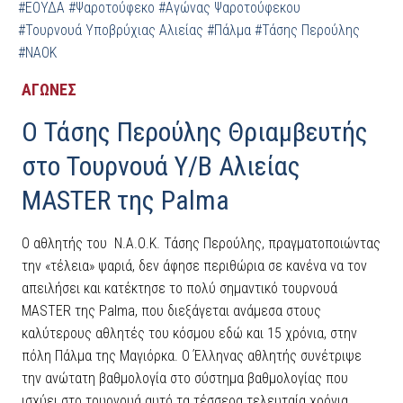
#ΕΟΥΔΑ
#Ψαροτούφεκο
#Αγώνας Ψαροτούφεκου
#Τουρνουά Υποβρύχιας Αλιείας
#Πάλμα
#Τάσης Περούλης
#ΝΑΟΚ
ΑΓΩΝΕΣ
Ο Τάσης Περούλης Θριαμβευτής
στο Τουρνουά Υ/Β Αλιείας
MASTER της Palma
Ο αθλητής του Ν.Α.Ο.Κ. Τάσης Περούλης, πραγματοποιώντας
την «τέλεια» ψαριά, δεν άφησε περιθώρια σε κανένα να τον
απειλήσει και κατέκτησε το πολύ σημαντικό τουρνουά
MASTER της Palma, που διεξάγεται ανάμεσα στους
καλύτερους αθλητές του κόσμου εδώ και 15 χρόνια, στην
πόλη Πάλμα της Μαγιόρκα. Ο Έλληνας αθλητής συνέτριψε
την ανώτατη βαθμολογία στο σύστημα βαθμολογίας που
ισχύει στο τουρνουά αυτό τα τέσσερα τελευταία χρόνια