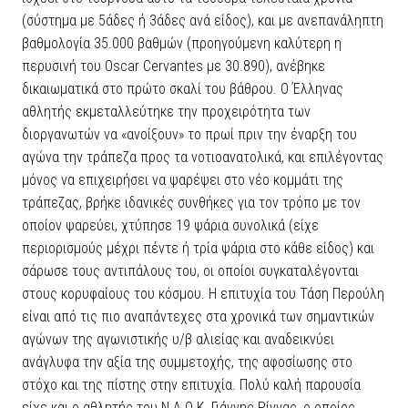
(σύστημα με 5άδες ή 3άδες ανά είδος), και με ανεπανάληπτη
βαθμολογία 35.000 βαθμών (προηγούμενη καλύτερη η
περυσινή του Oscar Cervantes με 30.890), ανέβηκε
δικαιωματικά στο πρώτο σκαλί του βάθρου. Ο Έλληνας
αθλητής εκμεταλλεύτηκε την προχειρότητα των
διοργανωτών να «ανοίξουν» το πρωί πριν την έναρξη του
αγώνα την τράπεζα προς τα νοτιοανατολικά, και επιλέγοντας
μόνος να επιχειρήσει να ψαρέψει στο νέο κομμάτι της
τράπεζας, βρήκε ιδανικές συνθήκες για τον τρόπο με τον
οποίον ψαρεύει, χτύπησε 19 ψάρια συνολικά (είχε
περιορισμούς μέχρι πέντε ή τρία ψάρια στο κάθε είδος) και
σάρωσε τους αντιπάλους του, οι οποίοι συγκαταλέγονται
στους κορυφαίους του κόσμου. Η επιτυχία του Τάση Περούλη
είναι από τις πιο αναπάντεχες στα χρονικά των σημαντικών
αγώνων της αγωνιστικής υ/β αλιείας και αναδεικνύει
ανάγλυφα την αξία της συμμετοχής, της αφοσίωσης στο
στόχο και της πίστης στην επιτυχία. Πολύ καλή παρουσία
είχε και ο αθλητής του Ν.Α.Ο.Κ Γιάννης Ρίγγας, ο οποίος