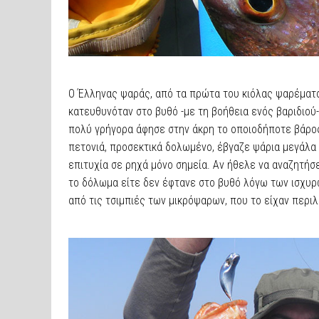
Ο Έλληνας ψαράς, από τα πρώτα του κιόλας ψαρέματ
κατευθυνόταν στο βυθό -με τη βοήθεια ενός βαριδιού
πολύ γρήγορα άφησε στην άκρη το οποιοδήποτε βάρος 
πετονιά, προσεκτικά δολωμένο, έβγαζε ψάρια μεγάλα
επιτυχία σε ρηχά μόνο σημεία. Αν ήθελε να αναζητήσε
το δόλωμα είτε δεν έφτανε στο βυθό λόγω των ισχυρ
από τις τσιμπιές των μικρόψαρων, που το είχαν περι