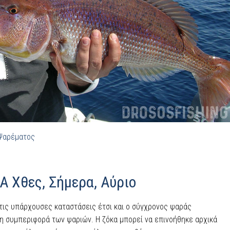
Ψαρέματος
 Χθες, Σήμερα, Αύριο
ις υπάρχουσες καταστάσεις έτσι και ο σύγχρονος ψαράς
 συμπεριφορά των ψαριών. Η ζόκα μπορεί να επινοήθηκε αρχικά