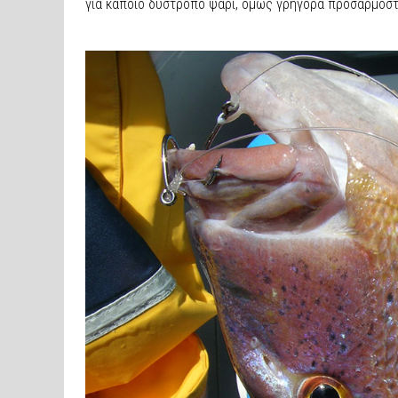
για κάποιο δύστροπο ψάρι, όμως γρήγορα προσαρμόστη