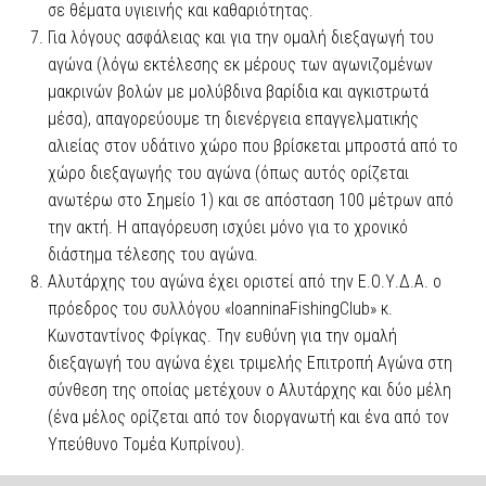
σε θέματα υγιεινής και καθαριότητας.
Για λόγους ασφάλειας και για την ομαλή διεξαγωγή του
αγώνα (λόγω εκτέλεσης εκ μέρους των αγωνιζομένων
μακρινών βολών με μολύβδινα βαρίδια και αγκιστρωτά
μέσα), απαγορεύουμε τη διενέργεια επαγγελματικής
αλιείας στον υδάτινο χώρο που βρίσκεται μπροστά από το
χώρο διεξαγωγής του αγώνα (όπως αυτός ορίζεται
ανωτέρω στο Σημείο 1) και σε απόσταση 100 μέτρων από
την ακτή. Η απαγόρευση ισχύει μόνο για το χρονικό
διάστημα τέλεσης του αγώνα.
Αλυτάρχης του αγώνα έχει οριστεί από την Ε.Ο.Υ.Δ.Α. ο
πρόεδρος του συλλόγου «IoanninaFishingClub» κ.
Κωνσταντίνος Φρίγκας. Την ευθύνη για την ομαλή
διεξαγωγή του αγώνα έχει τριμελής Επιτροπή Αγώνα στη
σύνθεση της οποίας μετέχουν ο Αλυτάρχης και δύο μέλη
(ένα μέλος ορίζεται από τον διοργανωτή και ένα από τον
Υπεύθυνο Τομέα Κυπρίνου).