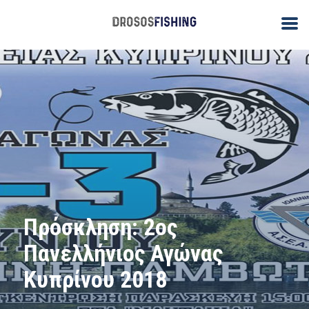
Πρόσκληση: 2ος
Πανελλήνιος Αγώνας
Κυπρίνου 2018