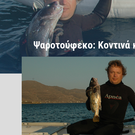
Ψαροτούφεκο: Κοντινά 
/
/
ΑΡΧΙΚΗ
Ψαροτούφεκο
Ψαροτούφεκο: Κοντινά και 