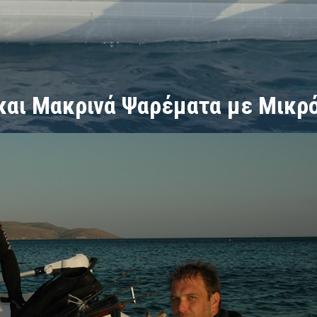
και Μακρινά Ψαρέματα με Μικ
Μακρινά Ψαρέματα με Μικρό Φουσκωτό