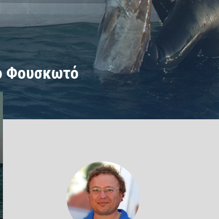
ρό Φουσκωτό