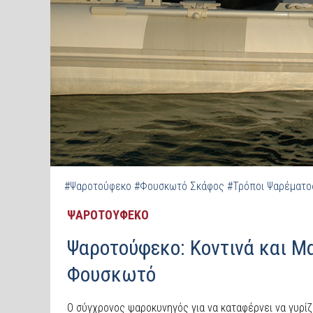
#Ψαροτούφεκο
#Φουσκωτό Σκάφος
#Τρόποι Ψαρέματο
ΨΑΡΟΤΟΥΦΕΚΟ
Ψαροτούφεκο: Κοντινά και Μ
Φουσκωτό
Ο σύγχρονος ψαροκυνηγός για να καταφέρνει να γυρί