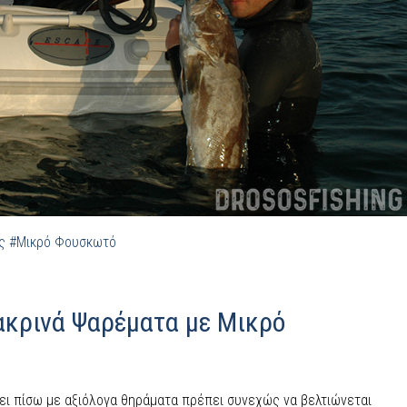
ς
#Μικρό Φουσκωτό
ακρινά Ψαρέματα με Μικρό
ζει πίσω με αξιόλογα θηράματα πρέπει συνεχώς να βελτιώνεται