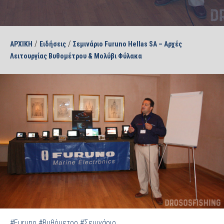
/
/
ΑΡΧΙΚΗ
Ειδήσεις
Σεμινάριο Furuno Hellas SA – Αρχές
Λειτουργίας Βυθομέτρου & Μολύβι Φύλακα
#Furuno
#Βυθόμετρο
#Σεμινάριο