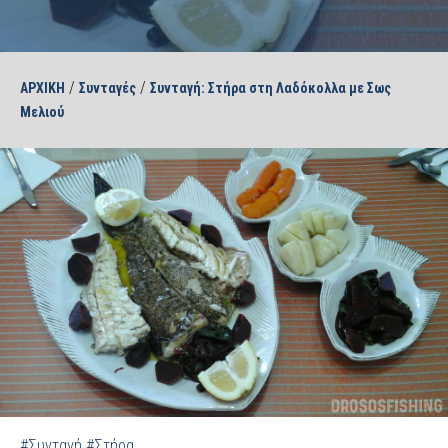
/
/
ΑΡΧΙΚΗ
Συνταγές
Συνταγή: Στήρα στη Λαδόκολλα με Σως
Μελιού
#Συνταγή
#Στήρα