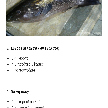
Συνοδεία λαχανικών (Σαλάτα):
3-4 καρότα
4-5 πατάτες μέτριες
1 kg παντζάρια
Για τη σως:
1 ποτήρι ελαιόλαδο
2 λεμόνια (τον χυμό)