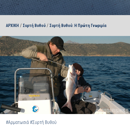
/
/
ΑΡΧΙΚΗ
Συρτή Βυθού
Συρτή Βυθού: Η Πρώτη Γνωριμία
#Αρματωσιά
#Συρτή Βυθού