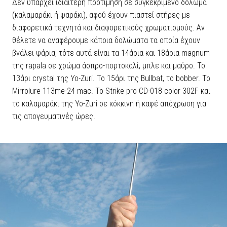
Δεν υπάρχει ιδιαίτερη προτίμηση σε συγκεκριμένο δόλωμα
(καλαμαράκι ή ψαράκι), αφού έχουν πιαστεί στήρες με
διαφορετικά τεχνητά και διαφορετικούς χρωματισμούς. Αν
θέλετε να αναφέρουμε κάποια δολώματα τα οποία έχουν
βγάλει ψάρια, τότε αυτά είναι τα 14άρια και 18άρια magnum
της rapala σε χρώμα άσπρο-πορτοκαλί, μπλε και μαύρο. Το
13άρι crystal της Yo-Zuri. Το 15άρι της Bullbat, το bobber. To
Mirrolure 113me-24 mac. Το Strike pro CD-018 color 302F και
το καλαμαράκι της Yo-Zuri σε κόκκινη ή καφέ απόχρωση για
τις απογευματινές ώρες.