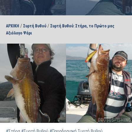
/
/
ΑΡΧΙΚΗ
Συρτή Βυθού
Συρτή Βυθού: Στήρα, το Πρώτο μας
Αξιόλογο Ψάρι
#Στήρα
#Συρτή Βυθού
#Παραδοσιακή Συρτή Βυθού