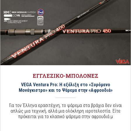
ΕΓΓΛΕΖΙΚΟ-ΜΠΟΛΟΝΕΖ
VEGA Ventura Pro: Η εξέλιξη στο «Συρόμενο
Μονάγκιστρο» και το Ψάρεμα στην «Αφρουδιά»
Για τον Έλληνα ερασιτέχνη, το ψάρεμα στα βράχια δεν είναι
απλώς μια τεχνική, αλλά μια ολόκληρη ιεροτελεστία. Είτε
πρόκειται για το κλασικό ψάρεμα στην αφρουδιά μ