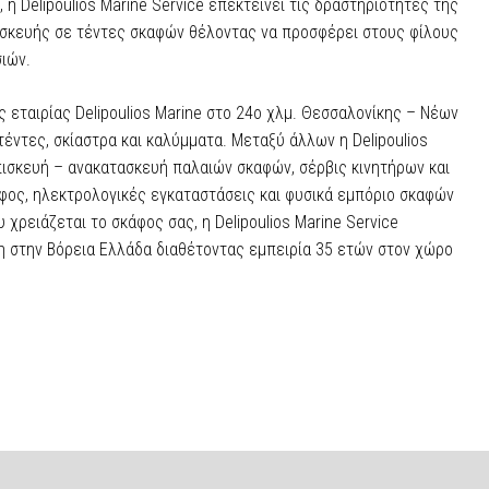
 Delipoulios Marine Service επεκτείνει τις δραστηριότητές της
ισκευής σε τέντες σκαφών θέλοντας να προσφέρει στους φίλους
ιών.
ς εταιρίας Delipoulios Marine στο 24ο χλμ. Θεσσαλονίκης – Νέων
έντες, σκίαστρα και καλύμματα. Μεταξύ άλλων η Delipoulios
πισκευή – ανακατασκευή παλαιών σκαφών, σέρβις κινητήρων και
φος, ηλεκτρολογικές εγκαταστάσεις και φυσικά εμπόριο σκαφών
υ χρειάζεται το σκάφος σας, η Delipoulios Marine Service
η στην Βόρεια Ελλάδα διαθέτοντας εμπειρία 35 ετών στον χώρο