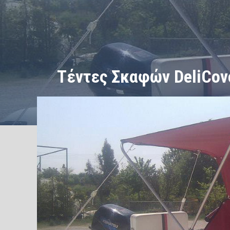
Τέντες Σκαφών DeliCove
/
/
ΑΡΧΙΚΗ
Εκδηλώσεις
Τέντες Σκαφών DeliCover Boat P