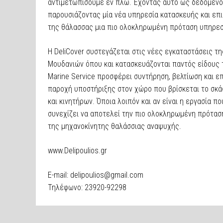
αντιμετωπίσουμε εν πλω. Έχοντας αυτό ως δεδομένο, η
παρουσιάζοντας μία νέα υπηρεσία κατασκευής και επ
της θάλασσας μια πιο ολοκληρωμένη πρόταση υπηρεσ
Η DeliCover συστεγάζεται στις νέες εγκαταστάσεις τη
Μουδανιών όπου και κατασκευάζονται παντός είδους τ
Marine Service προσφέρει συντήρηση, βελτίωση και ε
παροχή υποστήριξης στον χώρο που βρίσκεται το σκά
και κινητήρων. Όποια λοιπόν και αν είναι η εργασία πο
συνεχίζει να αποτελεί την πιο ολοκληρωμένη πρότασ
της μηχανοκίνητης θαλάσσιας αναψυχής.
www.Delipoulios.gr
E-mail: delipoulios@gmail.com
Τηλέφωνο: 23920-92298