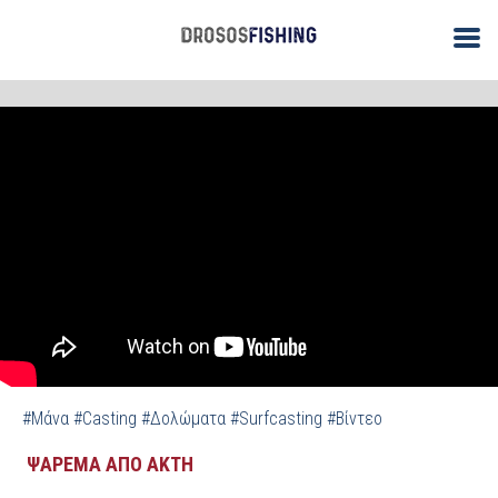
/
/
ΑΡΧΙΚΗ
Ψάρεμα από Ακτή
Βίντεο: Casting - Πως Δολώνουμε τη
Μάνα Τυλιχτή
#Μάνα
#Casting
#Δολώματα
#Surfcasting
#Βίντεο
ΨΑΡΕΜΑ ΑΠΟ ΑΚΤΗ