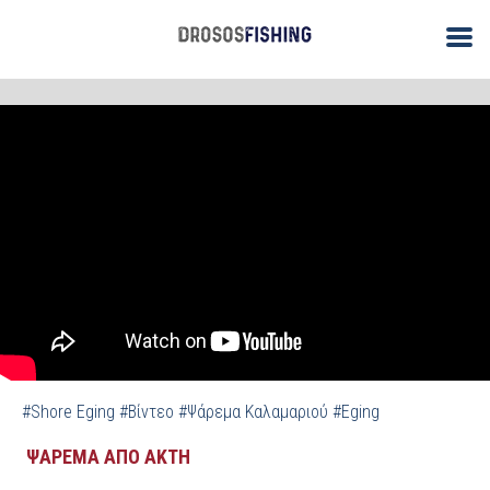
/
/
ΑΡΧΙΚΗ
Ψάρεμα από Ακτή
Βίντεο: Shore Eging – Ψάρεμα
Καλαμαριών το Σούρουπο
#Shore Eging
#Βίντεο
#Ψάρεμα Καλαμαριού
#Eging
ΨΑΡΕΜΑ ΑΠΟ ΑΚΤΗ