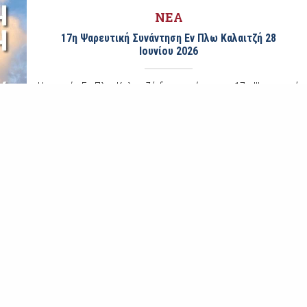
ΝΕΑ
17η Ψαρευτική Συνάντηση Εν Πλω Καλαιτζή 28
Ιουνίου 2026
Η εταιρία Εν Πλω Καλαιτζή διοργανώνει την 17η Ψαρευτική
συνάντηση στην Κουλούρα της Λάρισας την Κυριακή 28
Ιουνίου 2026. Μετά την λήξη της συνάντησης θα
ακολουθήσουν τα εγ
ΝΕΑ
Εθνική Ομάδα Shore Angling – Surf Casting
Η Ελληνική Ομοσπονδία Υποβρύχιας Δραστηριότητας και
Αθλητικής Αλιείας (Ε.Ο.Υ.Δ.Α.) ανακοινώνει τη σύνθεση
της Εθνικής Ομάδας Shore Angling – Surf Casting, η οποία
θα εκπρο