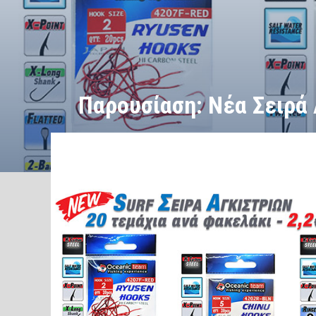
Παρουσίαση: Νέα Σειρά 
/
/
ΑΡΧΙΚΗ
Εξοπλισμός
Παρουσίαση: Νέα Σειρά Αγκιστρι