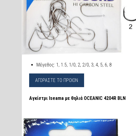
Mέγεθος: 1, 1.5, 1/0, 2, 2/0, 3, 4, 5, 6, 8
ΑΓΟΡΑΣΤΕ ΤΟ ΠΡΟΙΟΝ
Αγκίστρι Iseama με θηλιά OCEANIC 4204R BLN