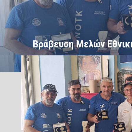
Βράβευση Μελών Εθνικ
/
/
ΑΡΧΙΚΗ
Ειδήσεις
Βράβευση Μελών Εθνικής Ομάδας Κ