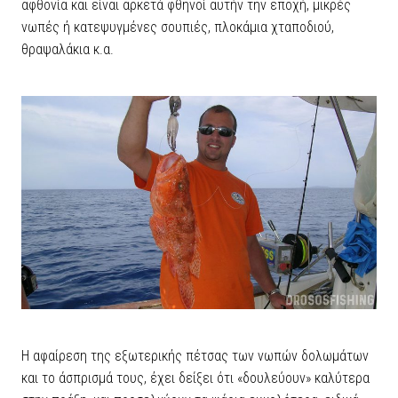
αφθονία και είναι αρκετά φθηνοί αυτήν την εποχή, μικρές
νωπές ή κατεψυγμένες σουπιές, πλοκάμια χταποδιού,
θραψαλάκια κ.α.
Η αφαίρεση της εξωτερικής πέτσας των νωπών δολωμάτων
και το άσπρισμά τους, έχει δείξει ότι «δουλεύουν» καλύτερα