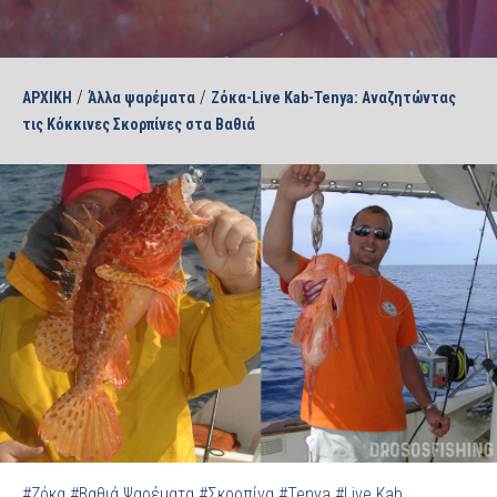
/
/
ΑΡΧΙΚΗ
Άλλα ψαρέματα
Ζόκα-Live Kab-Tenya: Αναζητώντας
τις Κόκκινες Σκορπίνες στα Βαθιά
#Ζόκα
#Βαθιά Ψαρέματα
#Σκορπίνα
#Tenya
#Live Kab