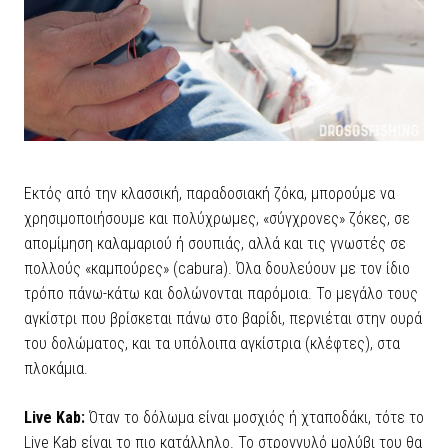
Εκτός από την κλασσική, παραδοσιακή ζόκα, μπορούμε να
χρησιμοποιήσουμε και πολύχρωμες, «σύγχρονες» ζόκες, σε
απομίμηση καλαμαριού ή σουπιάς, αλλά και τις γνωστές σε
πολλούς «καμπούρες» (cabura). Όλα δουλεύουν με τον ίδιο
τρόπο πάνω-κάτω και δολώνονται παρόμοια. Το μεγάλο τους
αγκίστρι που βρίσκεται πάνω στο βαρίδι, περνιέται στην ουρά
του δολώματος, και τα υπόλοιπα αγκίστρια (κλέφτες), στα
πλοκάμια.
Live Kab:
Όταν το δόλωμα είναι μοσχιός ή χταποδάκι, τότε το
Live Kab είναι το πιο κατάλληλο. Το στρογγυλό μολύβι του θα