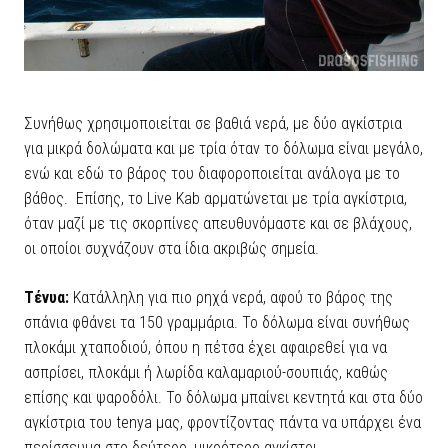
Συνήθως χρησιμοποιείται σε βαθιά νερά, με δύο αγκίστρια
για μικρά δολώματα και με τρία όταν το δόλωμα είναι μεγάλο,
ενώ και εδώ το βάρος του διαφοροποιείται ανάλογα με το
βάθος. Επίσης, το Live Kab αρματώνεται με τρία αγκίστρια,
όταν μαζί με τις σκορπίνες απευθυνόμαστε και σε βλάχους,
οι οποίοι συχνάζουν στα ίδια ακριβώς σημεία.
Τένυα:
Κατάλληλη για πιο ρηχά νερά, αφού το βάρος της
σπάνια φθάνει τα 150 γραμμάρια. Το δόλωμα είναι συνήθως
πλοκάμι χταποδιού, όπου η πέτσα έχει αφαιρεθεί για να
ασπρίσει, πλοκάμι ή λωρίδα καλαμαριού-σουπιάς, καθώς
επίσης και ψαροδόλι. Το δόλωμα μπαίνει κεντητά και στα δύο
αγκίστρια του tenya μας, φροντίζοντας πάντα να υπάρχει ένα
περίσσευμα στο δεύτερο, μικρότερο αγκίστρι.