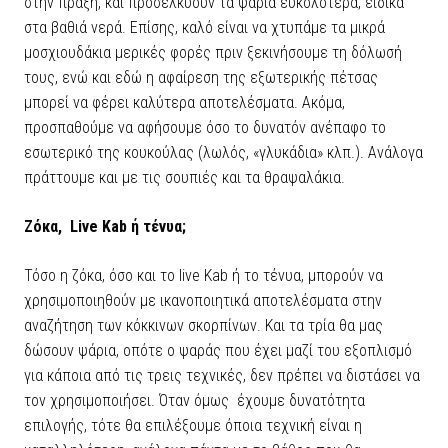
στην πράξη, και προσελκύουν τα ψάρια ευκολότερα, ειδικά
στα βαθιά νερά. Επίσης, καλό είναι να χτυπάμε τα μικρά
μοσχιουδάκια μερικές φορές πριν ξεκινήσουμε τη δόλωσή
τους, ενώ και εδώ η αφαίρεση της εξωτερικής πέτσας
μπορεί να φέρει καλύτερα αποτελέσματα. Ακόμα,
προσπαθούμε να αφήσουμε όσο το δυνατόν ανέπαφο το
εσωτερικό της κουκούλας (λωλός, «γλυκάδια» κλπ.). Ανάλογα
πράττουμε και με τις σουπιές και τα θραψαλάκια.
Ζόκα, Live Kab ή τένυα;
Τόσο η ζόκα, όσο και το live Kab ή το τένυα, μπορούν να
χρησιμοποιηθούν με ικανοποιητικά αποτελέσματα στην
αναζήτηση των κόκκινων σκορπίνων. Και τα τρία θα μας
δώσουν ψάρια, οπότε ο ψαράς που έχει μαζί του εξοπλισμό
για κάποια από τις τρεις τεχνικές, δεν πρέπει να διστάσει να
τον χρησιμοποιήσει. Όταν όμως έχουμε δυνατότητα
επιλογής, τότε θα επιλέξουμε όποια τεχνική είναι η