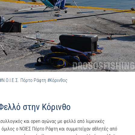
#Ν.Ο.Ι.Ε.Σ. Πόρτο Ράφτη
#Κόρινθος
Φελλό στην Κόρινθο
ασυλλογικός και open αγώνας με φελλό από λιμενικές
ς όμιλος ο ΝΟΙΕΣ Πόρτο Ράφτη και συμμετείχαν αθλητές από