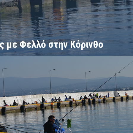
ς με Φελλό στην Κόρινθο
γώνας με Φελλό στην Κόρινθο