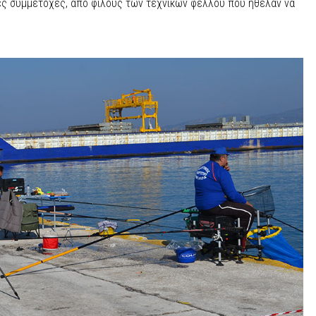
ές συμμετοχές, από φίλους των τεχνικών φελλού που ήθελαν να