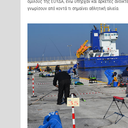
ομίλους της ΕΟΥΔΑ, ενώ υπήρχαν και αρκετές ανοικτ
γνωρίσουν από κοντά τι σημαίνει αθλητική αλιεία.