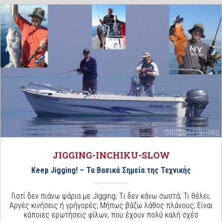
JIGGING-INCHIKU-SLOW
Keep Jigging! – Τα Βασικά Σημεία της Τεχνικής
Γιατί δεν πιάνω ψάρια με Jigging; Tι δεν κάνω σωστά; Τι θέλει;
Αργές κινήσεις ή γρήγορές; Μήπως βάζω λάθος πλάνους; Είναι
κάποιες ερωτήσεις φίλων, που έχουν πολύ καλή σχέσ