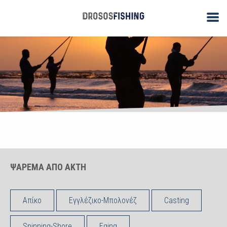
ΨΑΡΕΜΑ ΑΠΟ ΑΚΤΗ
Απίκο
Εγγλέζικο-Μπολονέζ
Casting
Spinning-Shore
Eging