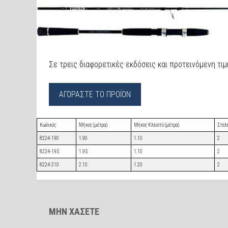
Σε τρεις διαφορετικές εκδόσεις και προτεινόμενη τιμή
ΑΓΟΡΑΣΤΕ ΤΟ ΠΡΟΪΟΝ
Κωδικός
Μήκος (μέτρα)
Μήκος Κλειστό (μέτρα)
Στελ
8224-190
1.90
1.10
2
8224-195
1.95
1.10
2
8224-210
2.10
1.20
2
ΜΗΝ ΧΑΣΕΤΕ