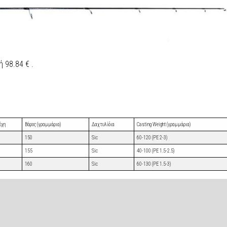
 98.84 € .
έχη
Βάρος (γραμμάρια)
Δαχτυλίδια
Casting Weight (γραμμάρια)
150
Sic
60-120 (PE 2-3)
155
Sic
40-100 (PE 1.5-2.5)
160
Sic
60-130 (PE 1.5-3)