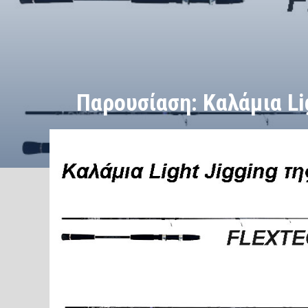
Παρουσίαση: Καλάμια Li
/
/
ΑΡΧΙΚΗ
Εξοπλισμός
Παρουσίαση: Καλάμια Light Jigg