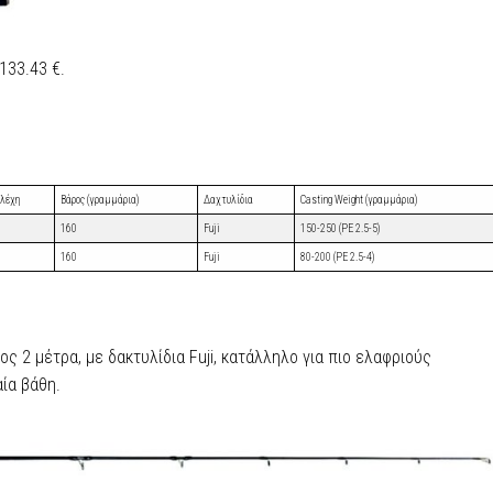
133.43 €.
ελέχη
Βάρος (γραμμάρια)
Δαχτυλίδια
Casting Weight (γραμμάρια)
160
Fuji
150-250 (PE 2.5-5)
160
Fuji
80-200 (PE 2.5-4)
κος 2 μέτρα, με δακτυλίδια Fuji, κατάλληλο για πιο ελαφριούς
αία βάθη.