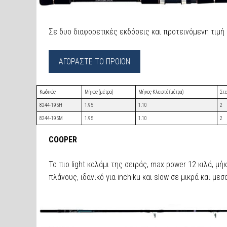
Σε δυο διαφορετικές εκδόσεις και προτεινόμενη τιμή 
ΑΓΟΡΑΣΤΕ ΤΟ ΠΡΟΪΟΝ
Κωδικός
Μήκος (μέτρα)
Μήκος Κλειστό (μέτρα)
Στ
8244-195H
1.95
1.10
2
8244-195M
1.95
1.10
2
COOPER
Το πιο light καλάμι της σειράς, max power 12 κιλά, μή
πλάνους, ιδανικό για inchiku και slow σε μικρά και μεσ