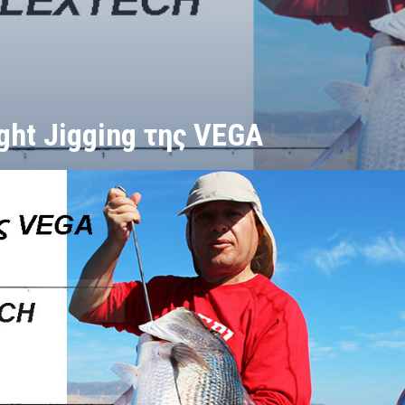
ght Jigging της VEGA
ing της VEGA