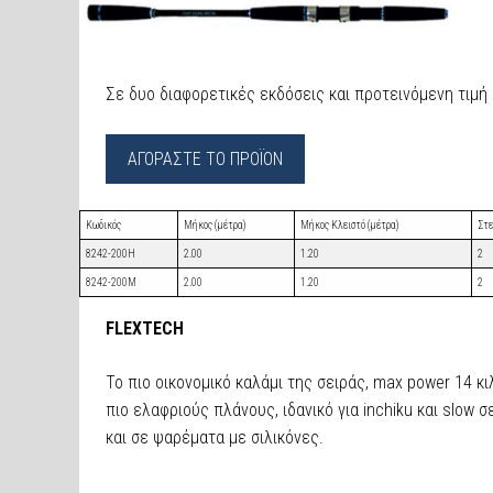
Σε δυο διαφορετικές εκδόσεις και προτεινόμενη τιμή 
ΑΓΟΡΑΣΤΕ ΤΟ ΠΡΟΪΟΝ
Κωδικός
Μήκος (μέτρα)
Μήκος Κλειστό (μέτρα)
Στ
8242-200H
2.00
1.20
2
8242-200M
2.00
1.20
2
FLEXTECH
Το πιο οικονομικό καλάμι της σειράς, max power 14 κι
πιο ελαφριούς πλάνους, ιδανικό για inchiku και slow σ
και σε ψαρέματα με σιλικόνες.