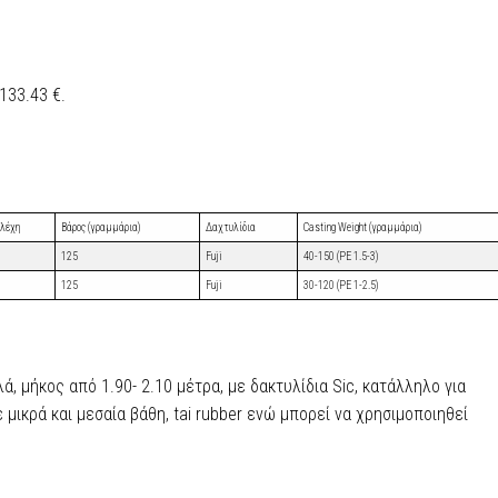
133.43 €.
ελέχη
Βάρος (γραμμάρια)
Δαχτυλίδια
Casting Weight (γραμμάρια)
125
Fuji
40-150 (PE 1.5-3)
125
Fuji
30-120 (PE 1-2.5)
λά, μήκος από 1.90- 2.10 μέτρα, με δακτυλίδια Sic, κατάλληλο για
ε μικρά και μεσαία βάθη, tai rubber ενώ μπορεί να χρησιμοποιηθεί