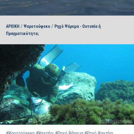
/
/
ΑΡΧΙΚΗ
Ψαροτούφεκο
Ρηχό Ψάρεμα - Ουτοπία ή
Πραγματικότητα;
#Ψαροτούφεκο
#Ψαχτήρι
#Ρηχό Ψάρεμα
#Ρηχό Ψαχτήρι