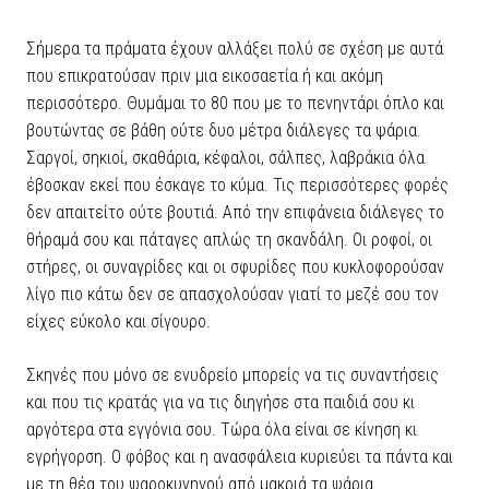
Σήμερα τα πράματα έχουν αλλάξει πολύ σε σχέση με αυτά
που επικρατούσαν πριν μια εικοσαετία ή και ακόμη
περισσότερο. Θυμάμαι το 80 που με το πενηντάρι όπλο και
βουτώντας σε βάθη ούτε δυο μέτρα διάλεγες τα ψάρια.
Σαργοί, σηκιοί, σκαθάρια, κέφαλοι, σάλπες, λαβράκια όλα
έβοσκαν εκεί που έσκαγε το κύμα. Τις περισσότερες φορές
δεν απαιτείτο ούτε βουτιά. Από την επιφάνεια διάλεγες το
θήραμά σου και πάταγες απλώς τη σκανδάλη. Οι ροφοί, οι
στήρες, οι συναγρίδες και οι σφυρίδες που κυκλοφορούσαν
λίγο πιο κάτω δεν σε απασχολούσαν γιατί το μεζέ σου τον
είχες εύκολο και σίγουρο.
Σκηνές που μόνο σε ενυδρείο μπορείς να τις συναντήσεις
και που τις κρατάς για να τις διηγήσε στα παιδιά σου κι
αργότερα στα εγγόνια σου. Τώρα όλα είναι σε κίνηση κι
εγρήγορση. Ο φόβος και η ανασφάλεια κυριεύει τα πάντα και
με τη θέα του ψαροκυνηγού από μακριά τα ψάρια