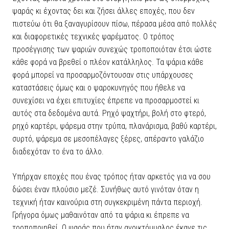
ψαράς κι έχοντας δει και ζήσει άλλες εποχές, που δεν
πιστεύω ότι θα ξαναγυρίσουν πίσω, πέρασα μέσα από πολλές
και διαφορετικές τεχνικές ψαρέματος. Ο τρόπος
προσέγγισης των ψαριών συνεχώς τροποποιόταν έτσι ώστε
κάθε φορά να βρεθεί ο πλέον κατάλληλος. Τα ψάρια κάθε
φορά μπορεί να προσαρμοζόντουσαν στις υπάρχουσες
καταστάσεις όμως και ο ψαροκυνηγός που ήθελε να
συνεχίσει να έχει επιτυχίες έπρεπε να προσαρμοστεί κι
αυτός στα δεδομένα αυτά. Ρηχό ψαχτήρι, βολή στο φτερό,
ρηχό καρτέρι, ψάρεμα στην τρύπα, πλανάρισμα, βαθύ καρτέρι,
συρτό, ψάρεμα σε μεσοπέλαγες ξέρες, απέραντο γαλάζιο
διαδεχόταν το ένα το άλλο.
Υπήρχαν εποχές που ένας τρόπος ήταν αρκετός για να σου
δώσει έναν πλούσιο μεζέ. Συνήθως αυτό γινόταν όταν η
τεχνική ήταν καινούρια στη συγκεκριμένη πάντα περιοχή.
Γρήγορα όμως μαθαινόταν από τα ψάρια κι έπρεπε να
τροποποιηθεί. Ο ψαράς που ήταν ανοικτόμυαλος έκανε τις