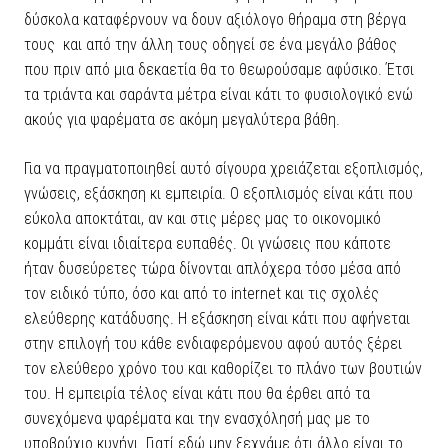
δύσκολα καταφέρνουν να δουν αξιόλογο θήραμα στη βέργα
τους και από την άλλη τους οδηγεί σε ένα μεγάλο βάθος
που πριν από μια δεκαετία θα το θεωρούσαμε αφύσικο. Έτσι
τα τριάντα και σαράντα μέτρα είναι κάτι το φυσιολογικό ενώ
ακούς για ψαρέματα σε ακόμη μεγαλύτερα βάθη.
Για να πραγματοποιηθεί αυτό σίγουρα χρειάζεται εξοπλισμός,
γνώσεις, εξάσκηση κι εμπειρία. Ο εξοπλισμός είναι κάτι που
εύκολα αποκτάται, αν και στις μέρες μας το οικονομικό
κομμάτι είναι ιδιαίτερα ευπαθές. Οι γνώσεις που κάποτε
ήταν δυσεύρετες τώρα δίνονται απλόχερα τόσο μέσα από
τον ειδικό τύπο, όσο και από το internet και τις σχολές
ελεύθερης κατάδυσης. Η εξάσκηση είναι κάτι που αφήνεται
στην επιλογή του κάθε ενδιαφερόμενου αφού αυτός ξέρει
τον ελεύθερο χρόνο του και καθορίζει το πλάνο των βουτιών
του. Η εμπειρία τέλος είναι κάτι που θα έρθει από τα
συνεχόμενα ψαρέματα και την ενασχόλησή μας με το
υποβρύχιο κυνήγι. Γιατί εδώ μην ξεχνάμε ότι άλλο είναι το