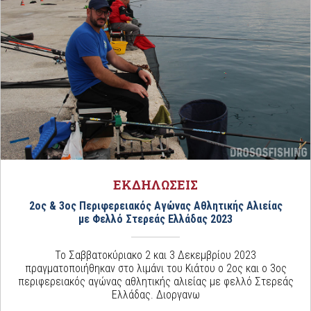
ΕΚΔΗΛΩΣΕΙΣ
2ος & 3ος Περιφερειακός Αγώνας Αθλητικής Αλιείας
με Φελλό Στερεάς Ελλάδας 2023
Το Σαββατοκύριακο 2 και 3 Δεκεμβρίου 2023
πραγματοποιήθηκαν στο λιμάνι του Κιάτου ο 2ος και ο 3ος
περιφερειακός αγώνας αθλητικής αλιείας με φελλό Στερεάς
Ελλάδας. Διοργανω