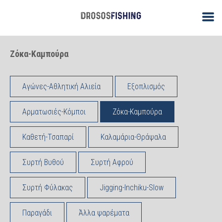
Ζόκα-Καμπούρα
Αγώνες-Αθλητική Αλιεία
Εξοπλισμός
Αρματωσιές-Κόμποι
Ζόκα-Καμπούρα
Καθετή-Τσαπαρί
Καλαμάρια-Θράψαλα
Συρτή Βυθού
Συρτή Αφρού
Συρτή Φύλακας
Jigging-Inchiku-Slow
Παραγάδι
Άλλα ψαρέματα