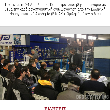
Την Τετάρτη 24 Απριλίου 2013 πραγματοποιήθηκε σεμινάριο με
θέμα την καρδιοαναπνευστική αναζωογόνηση από την Ελληνική
Ναυαγοσωστική Ακαδημία (Ε.Ν.ΑΚ.). Ομιλητής ήταν ο διευ
ΕΙΔΗΣΕΙΣ